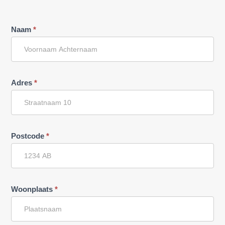
Offerte
Naam
*
aanvraag
v2
Adres
*
Postcode
*
Woonplaats
*