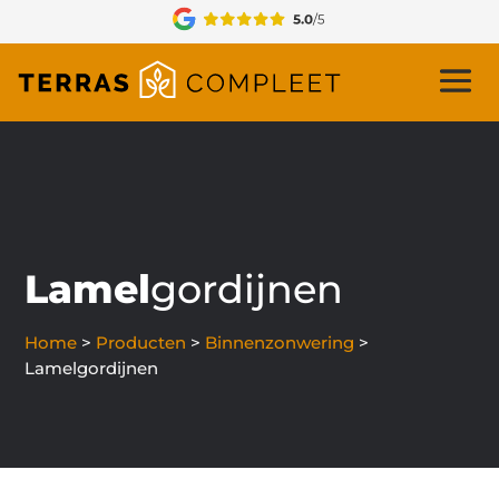
Lamel
gordijnen
Home
>
Producten
>
Binnenzonwering
>
Lamelgordijnen