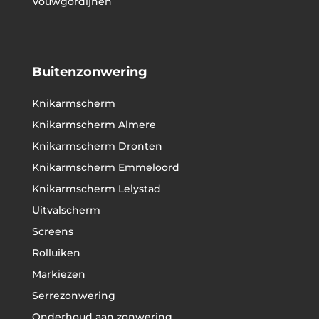
Vouwgordijnen
Buitenzonwering
Knikarmscherm
Knikarmscherm Almere
Knikarmscherm Dronten
Knikarmscherm Emmeloord
Knikarmscherm Lelystad
Uitvalscherm
Screens
Rolluiken
Markiezen
Serrezonwering
Onderhoud aan zonwering