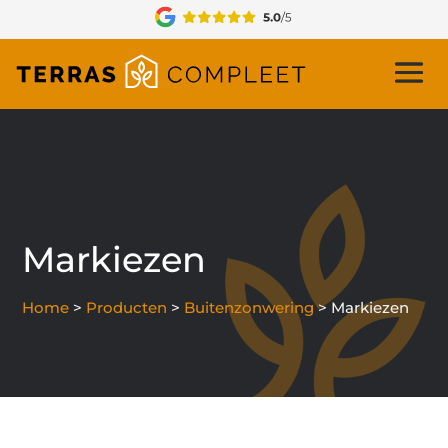
Markiezen
Home
>
Producten
>
Buitenzonwering
>
Markiezen