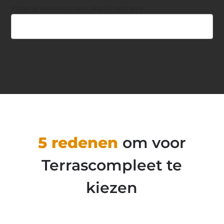
Indien je een mens bent, laat dit veld leeg:.
5 redenen
om voor
Terrascompleet te
kiezen