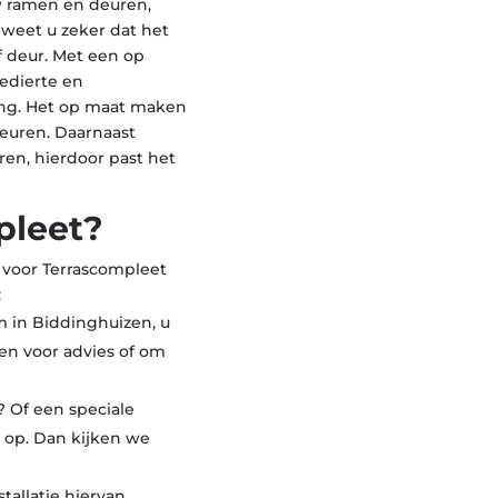
 ramen en deuren,
o weet u zeker dat het
f deur. Met een op
edierte en
ing. Het op maat maken
deuren. Daarnaast
ren, hierdoor past het
pleet?
n voor Terrascompleet
:
 in Biddinghuizen, u
n voor advies of om
 Of een speciale
 op. Dan kijken we
allatie hiervan.