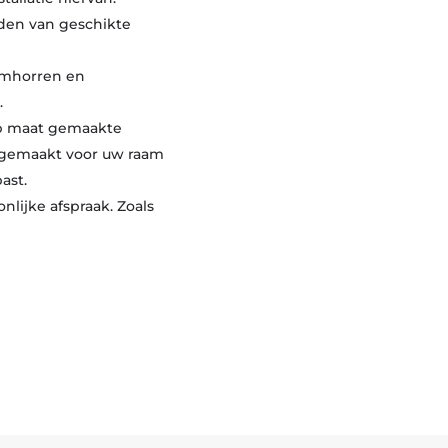
nden van geschikte
aamhorren en
.
op maat gemaakte
 gemaakt voor uw raam
ast.
lijke afspraak. Zoals