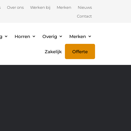
s
Over ons
Werken bij
Merken
Nieuws
Contact
g
Horren
Overig
Merken
Zakelijk
Offerte