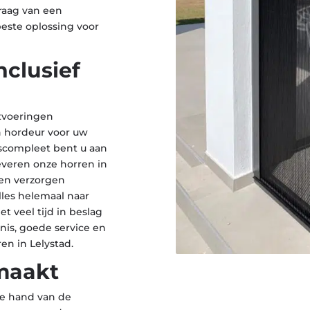
raag van een
este oplossing voor
nclusief
itvoeringen
en hordeur voor uw
rascompleet bent u aan
leveren onze horren in
ten verzorgen
les helemaal naar
t veel tijd in beslag
is, goede service en
n in Lelystad.
maakt
e hand van de