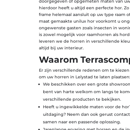
doorgegeven of opgemeten maten van uw
hierdoor heeft u altijd een perfecte hor. Z
frame helemaal aansluit op uw type raam o
maat gemaakte unilux hor voorkomt u ong
ongewenste gasten zoals insecten in won
is zowel mogelijk voor raamhorren als hor
leveren we de horren in verschillende kleu
altijd bij uw interieur.
Waarom Terrascom
Er zijn verschillende redenen om te kieze
om uw horren in Lelystad te laten plaatsen
We beschikken over een grote showroom
bent van harte welkom om langs te kome
verschillende producten te bekijken.
Heeft u ingewikkelde maten voor de hor?
uitdaging? Neem dan ook gerust contact
samen naar een passende oplossing.
Jarenlange ervaring met horren en de inst