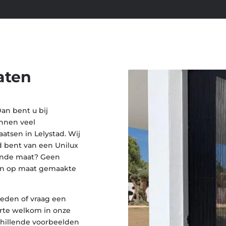
aten
Dan bent u bij
unnen veel
atsen in Lelystad. Wij
d bent van een Unilux
kende maat? Geen
en op maat gemaakte
eden of vraag een
harte welkom in onze
chillende voorbeelden