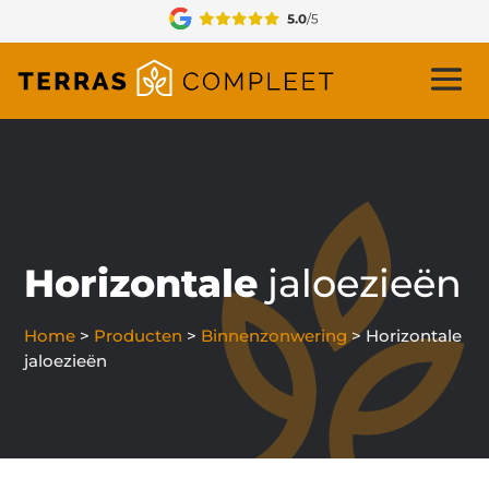
Horizontale
jaloezieën
Home
>
Producten
>
Binnenzonwering
>
Horizontale
jaloezieën